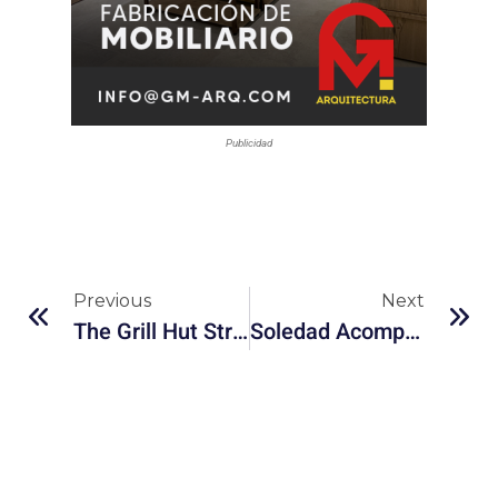
Publicidad
Previous
Next
The Grill Hut Strengthens Its Role As A Local And Visitor Gathering Place In Nassau
Soledad Acompañada: ¿Por Qué Nos Sentimos Vacíos Incluso Con Amigos?