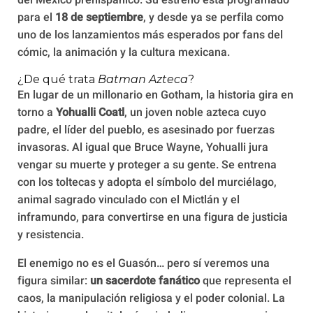
del México prehispánico. Su estreno está programado
para el
18 de septiembre
, y desde ya se perfila como
uno de los lanzamientos más esperados por fans del
cómic, la animación y la cultura mexicana.
¿De qué trata
Batman Azteca
?
En lugar de un millonario en Gotham, la historia gira en
torno a
Yohualli Coatl
, un joven noble azteca cuyo
padre, el líder del pueblo, es asesinado por fuerzas
invasoras. Al igual que Bruce Wayne, Yohualli jura
vengar su muerte y proteger a su gente. Se entrena
con los toltecas y adopta el símbolo del murciélago,
animal sagrado vinculado con el Mictlán y el
inframundo, para convertirse en una figura de justicia
y resistencia.
El enemigo no es el Guasón… pero sí veremos una
figura similar:
un sacerdote fanático
que representa el
caos, la manipulación religiosa y el poder colonial. La