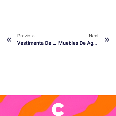
Previous
Next
Vestimenta De Algas: La Moda Sostenible Que Podría Reemplazar Al Poliéster
Muebles De Agave Y Bacterias: El Diseño Bio‑inspirado Que Cuida Al Planeta