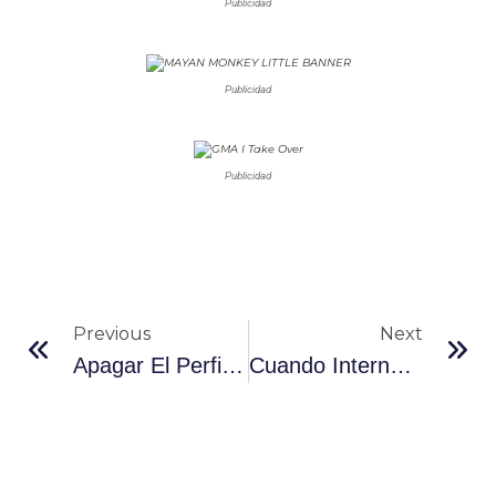
Publicidad
Publicidad
Publicidad
Previous
Next
Apagar El Perfil Y Desaparecer: Series Y Películas Sobre Personas Que Quieren Salirse De Internet
Cuando Internet Te Conoce Demasiado: El Cansancio De La Hiperpersonalización