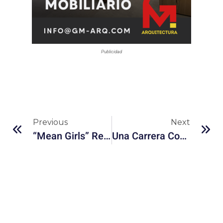
Publicidad
Previous
Next
“Mean Girls” Regresa: Más Actualizada Y Aún Divertida
Una Carrera Contra El Tiempo Y El Peligro: “60 Minutos” En Netflix