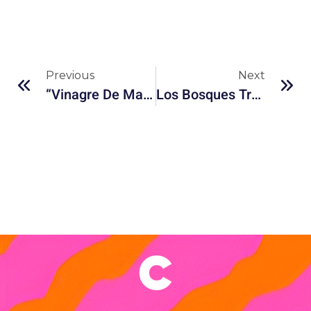
Previous
Next
“Vinagre De Manzana” En Netflix: Explicación Del Impactante Final
Los Bosques Tropicales En Riesgo: ¿Pueden Adaptarse Al Cambio Climático?