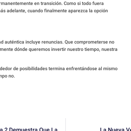
ermanentemente en transición. Como si todo fuera
 más adelante, cuando finalmente aparezca la opción
tad auténtica incluye renuncias. Que comprometerse no
temente dónde queremos invertir nuestro tiempo, nuestra
rededor de posibilidades termina enfrentándose al mismo
empo no.
Avatar: The Last Airbender Temporada 2 Demuestra Que La Adaptación Va Por Buen Camino
La Nueva V