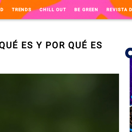
ND
TRENDS
CHILL OUT
BE GREEN
REVISTA D
QUÉ ES Y POR QUÉ ES