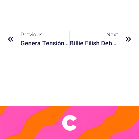
Previous
Next
Genera Tensión El Lanzamiento Del Spin-Off De ‘Queen Charlotte: Una Historia De Bridgerton’
Billie Eilish Debuta Como Actriz En La Serie De Prime Video ‘Swarm’