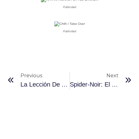
Publicidad
Publicidad
Previous
Next
La Lección De Anderson’s: Cómo Escalar Innovación Sin Perder Autenticidad
Spider-Noir: El Hombre Araña Más Extraño También Podría Ser El Más Interesante