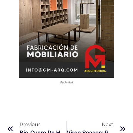
Publicidad
Previous
Next
Bio‑cuero De Hongos Y Cáscara De Camarón: ¿El Fin Del Cuero Animal?
Virgo Season: Productividad Con Mood Lunar