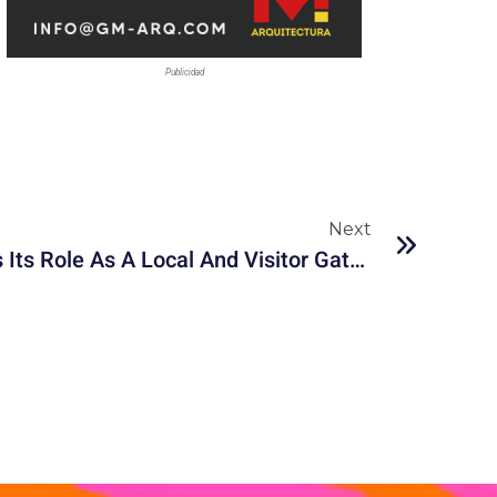
Publicidad
Next
The Grill Hut Strengthens Its Role As A Local And Visitor Gathering Place In Nassau