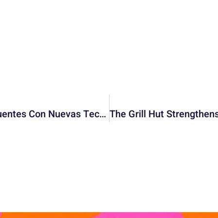
Wi‑Fi Y Agua Limpia: Cómo Tratar Efluentes Con Nuevas Tecnologías Sostenibles