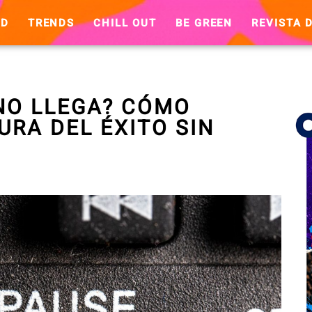
ND
TRENDS
CHILL OUT
BE GREEN
REVISTA D
 NO LLEGA? CÓMO
URA DEL ÉXITO SIN