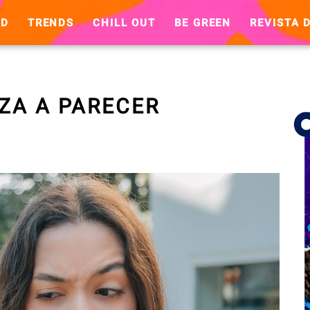
ND
TRENDS
CHILL OUT
BE GREEN
REVISTA D
ZA A PARECER