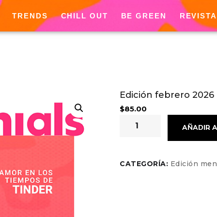
TRENDS
CHILL OUT
BE GREEN
REVISTA
Edición febrero 2026
$
85.00
Una edición que captura la e
AÑADIR A
CATEGORÍA:
Edición men