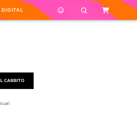
 DIGITAL
nergía brillante y caótica de cerrar el año siendo joven. Desde 
L CARRITO
sual