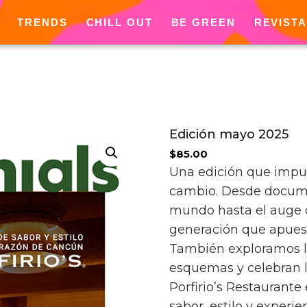
TRENDS
CHILL OUT
BE GREEN
REVISTA
Edición mayo 2025
$
85.00
Una edición que impuls
cambio. Desde documen
mundo hasta el auge d
generación que apuesta
También exploramos l
esquemas y celebran la
Porfirio’s Restaurante
sabor, estilo y exper